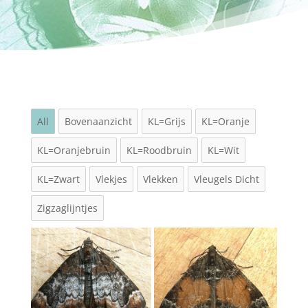
All
Bovenaanzicht
KL=Grijs
KL=Oranje
KL=Oranjebruin
KL=Roodbruin
KL=Wit
KL=Zwart
Vlekjes
Vlekken
Vleugels Dicht
Zigzaglijntjes