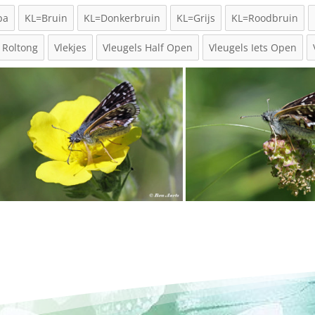
pa
KL=Bruin
KL=Donkerbruin
KL=Grijs
KL=Roodbruin
Roltong
Vlekjes
Vleugels Half Open
Vleugels Iets Open