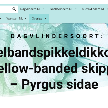
Dagvlinders NL
Nachtvlinders NL
Microvlinders NL
Wantsen NL
Overige
DAGVLINDERSOORT:
dspikkeldik
-banded 
– Pyrgus sidae