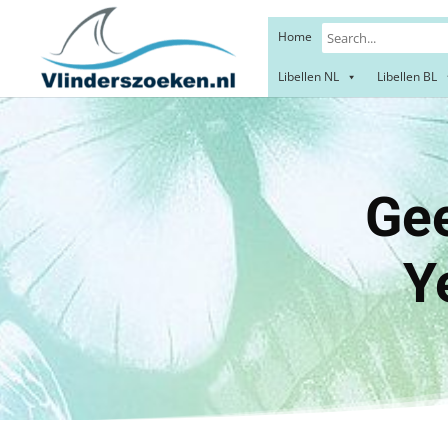
Home
Libellen NL
Libellen BL
Geelban
Yellow