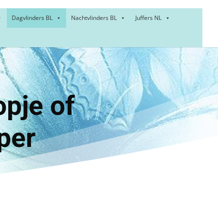
Dagvlinders BL
Nachtvlinders BL
Juffers NL
kopje of
skipper