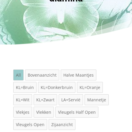
All
Bovenaanzicht
Halve Maantjes
KL=Bruin
KL=Donkerbruin
KL=Oranje
KL=Wit
KL=Zwart
LA=Servië
Mannetje
Vlekjes
Vlekken
Vleugels Half Open
Vleugels Open
Zijaanzicht