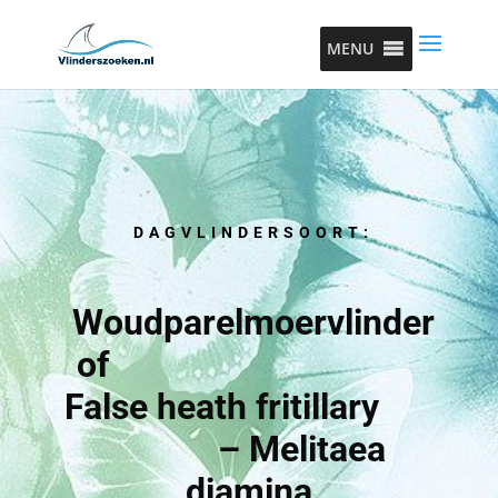
MENU
DAGVLINDERSOORT:
Woudparelmoervlinder
of
False heath fritillary
– Melitaea
diamina