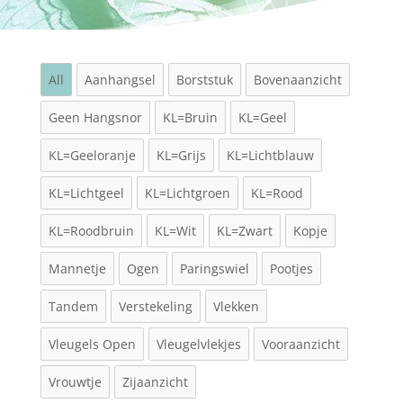
All
Aanhangsel
Borststuk
Bovenaanzicht
Geen Hangsnor
KL=Bruin
KL=Geel
KL=Geeloranje
KL=Grijs
KL=Lichtblauw
KL=Lichtgeel
KL=Lichtgroen
KL=Rood
KL=Roodbruin
KL=Wit
KL=Zwart
Kopje
Mannetje
Ogen
Paringswiel
Pootjes
Tandem
Verstekeling
Vlekken
Vleugels Open
Vleugelvlekjes
Vooraanzicht
Vrouwtje
Zijaanzicht