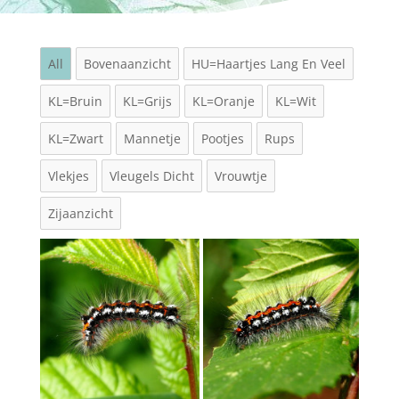
All
Bovenaanzicht
HU=Haartjes Lang En Veel
KL=Bruin
KL=Grijs
KL=Oranje
KL=Wit
KL=Zwart
Mannetje
Pootjes
Rups
Vlekjes
Vleugels Dicht
Vrouwtje
Zijaanzicht