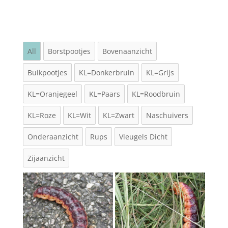
All
Borstpootjes
Bovenaanzicht
Buikpootjes
KL=Donkerbruin
KL=Grijs
KL=Oranjegeel
KL=Paars
KL=Roodbruin
KL=Roze
KL=Wit
KL=Zwart
Naschuivers
Onderaanzicht
Rups
Vleugels Dicht
Zijaanzicht