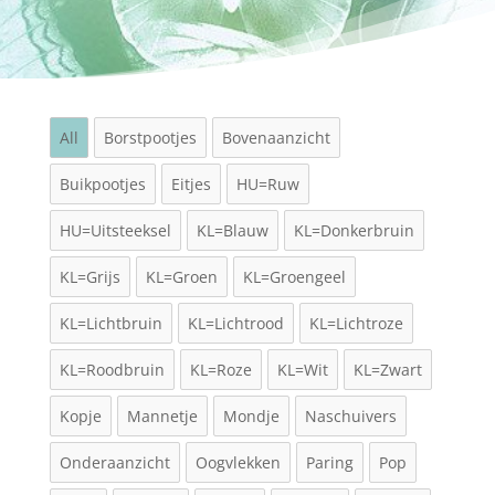
All
Borstpootjes
Bovenaanzicht
Buikpootjes
Eitjes
HU=Ruw
HU=Uitsteeksel
KL=Blauw
KL=Donkerbruin
KL=Grijs
KL=Groen
KL=Groengeel
KL=Lichtbruin
KL=Lichtrood
KL=Lichtroze
KL=Roodbruin
KL=Roze
KL=Wit
KL=Zwart
Kopje
Mannetje
Mondje
Naschuivers
Onderaanzicht
Oogvlekken
Paring
Pop