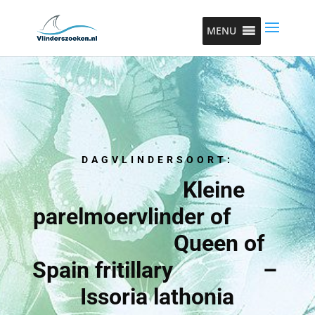
MENU
DAGVLINDERSOORT:
Kleine
parelmoervlinder of
Queen of
Spain fritillary –
Issoria lathonia