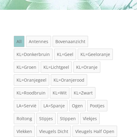
All
Antennes
Bovenaanzicht
KL=Donkerbruin
KL=Geel
KL=Geeloranje
KL=Groen
KL=Lichtgeel
KL=Oranje
KL=Oranjegeel
KL=Oranjerood
KL=Roodbruin
KL=Wit
KL=Zwart
LA=Servië
LA=Spanje
Ogen
Pootjes
Roltong
Stipjes
Stippen
Vlekjes
Vlekken
Vleugels Dicht
Vleugels Half Open