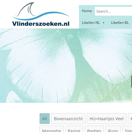
Home
Libellen NL
Libellen BL
Wap
All
Bovenaanzicht
HU=Haartjes Veel
Mannetje
Paring
Pootjes
Rups
Sig