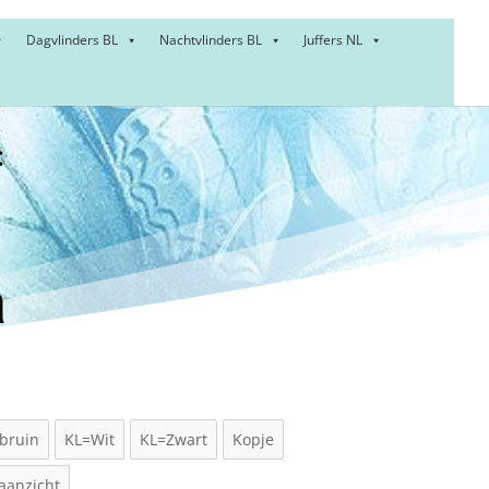
Dagvlinders BL
Nachtvlinders BL
Juffers NL
:
er –
a
bruin
KL=Wit
KL=Zwart
Kopje
jaanzicht