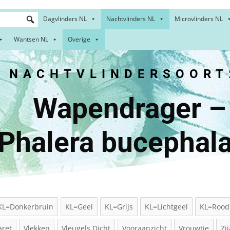
Dagvlinders NL
Nachtvlinders NL
Microvlinders NL
Wantsen NL
Overige
NACHTVLINDERSOORT
endrag
Phalera bucephal
KL=Donkerbruin
KL=Geel
KL=Grijs
KL=Lichtgeel
KL=Rood
aret
Vlekken
Vleugels Dicht
Vooraanzicht
Vrouwtje
Zi