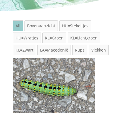
All
Bovenaanzicht
HU=Stekeltjes
HU=Wratjes
KL=Groen
KL=Lichtgroen
KL=Zwart
LA=Macedonië
Rups
Vlekken