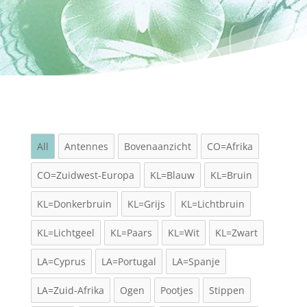
All
Antennes
Bovenaanzicht
CO=Afrika
CO=Zuidwest-Europa
KL=Blauw
KL=Bruin
KL=Donkerbruin
KL=Grijs
KL=Lichtbruin
KL=Lichtgeel
KL=Paars
KL=Wit
KL=Zwart
LA=Cyprus
LA=Portugal
LA=Spanje
LA=Zuid-Afrika
Ogen
Pootjes
Stippen