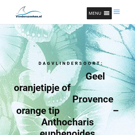
MENU
DAGVLINDERSOORT:
Geel
oranjetipje of
Provence
orange tip –
Anthocharis
euphenoides