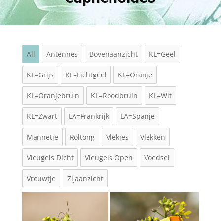
All
Antennes
Bovenaanzicht
KL=Geel
KL=Grijs
KL=Lichtgeel
KL=Oranje
KL=Oranjebruin
KL=Roodbruin
KL=Wit
KL=Zwart
LA=Frankrijk
LA=Spanje
Mannetje
Roltong
Vlekjes
Vlekken
Vleugels Dicht
Vleugels Open
Voedsel
Vrouwtje
Zijaanzicht