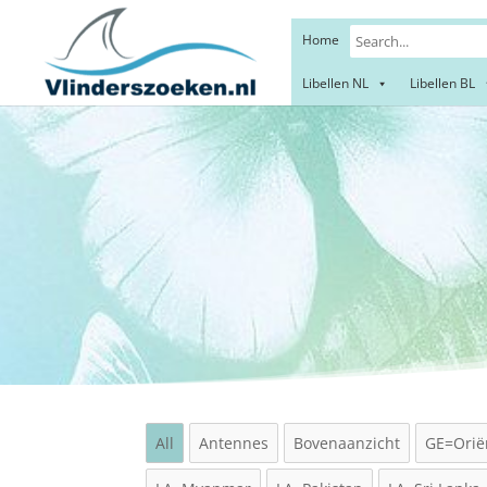
Home
Libellen NL
Libellen BL
Lem
All
Antennes
Bovenaanzicht
GE=Orië