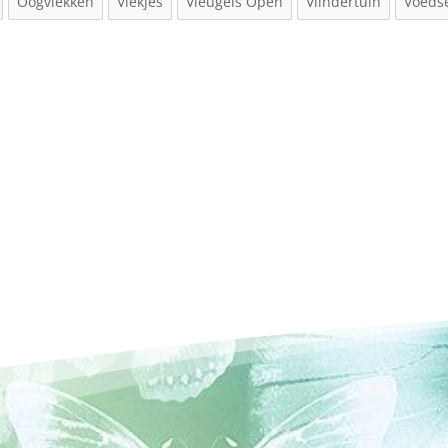
Oogvlekken
Vlekjes
Vleugels Open
Vlindertuin
Voeds