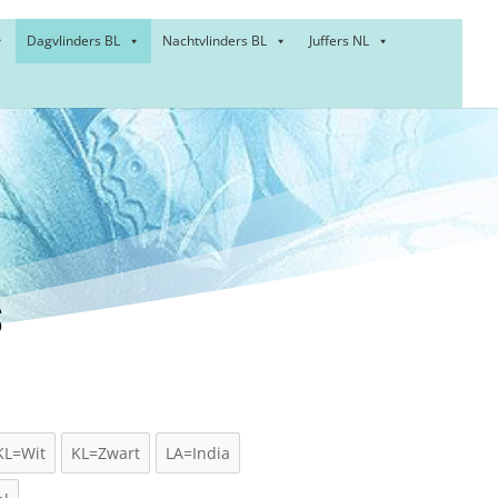
Dagvlinders BL
Nachtvlinders BL
Juffers NL
sy –
s
KL=Wit
KL=Zwart
LA=India