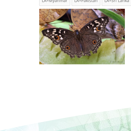
LA=Myanmar
LA=Pakistan
LA=Sri Lanka