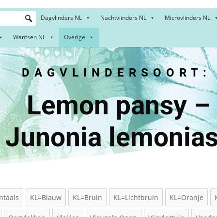
Dagvlinders NL
Nachtvlinders NL
Microvlinders NL
Wantsen NL
Overige
DAGVLINDERSOORT:
on pan
Junonia lemonia
ntaals
KL=Blauw
KL=Bruin
KL=Lichtbruin
KL=Oranje