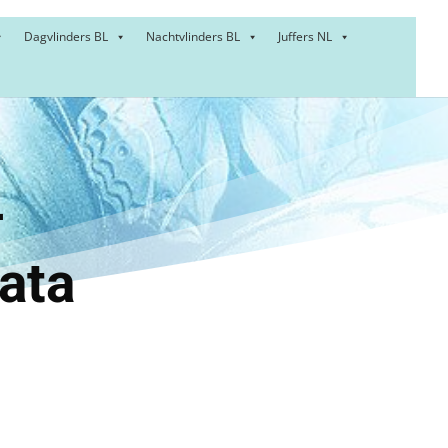
Dagvlinders BL
Nachtvlinders BL
Juffers NL
:
ner –
ata