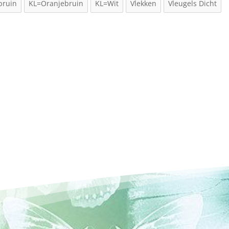
bruin
KL=Oranjebruin
KL=Wit
Vlekken
Vleugels Dicht