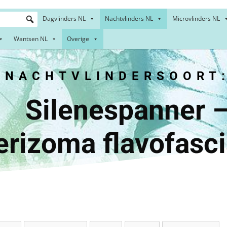
Dagvlinders NL
Nachtvlinders NL
Microvlinders NL
Wantsen NL
Overige
NACHTVLINDERSOORT
nespan
rizoma flavofasci