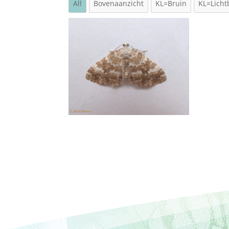
All
Bovenaanzicht
KL=Bruin
KL=Licht