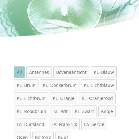
All
Antennes
Bovenaanzicht
KL=Blauw
KL=Bruin
KL=Donkerbruin
KL=Lichtblauw
KL=Lichtbruin
KL=Oranje
KL=Oranjerood
KL=Roodbruin
KL=Wit
KL=Zwart
Kopje
LA=Duitsland
LA=Frankrijk
LA=Servië
Ogen
Roltong
Rups