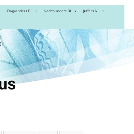
Dagvlinders BL
Nachtvlinders BL
Juffers NL
:
d –
us