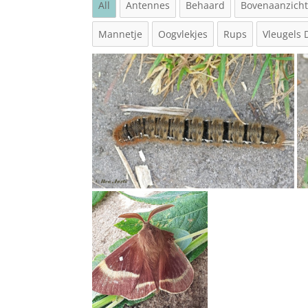
All
Antennes
Behaard
Bovenaanzich
Mannetje
Oogvlekjes
Rups
Vleugels 