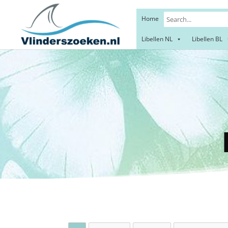
Home
Libellen NL
Libellen BL
Ha
L