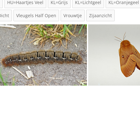
t
HU=Haartjes Veel
KL=Grijs
KL=Lichtgeel
KL=Oranjegeel
Dicht
Vleugels Half Open
Vrouwtje
Zijaanzicht