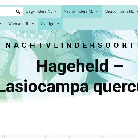
Dagvlinders NL
Nachtvlinders NL
Microvlinders NL
Wantsen NL
Overige
NACHTVLINDERSOORT
gehel
asiocampa querc