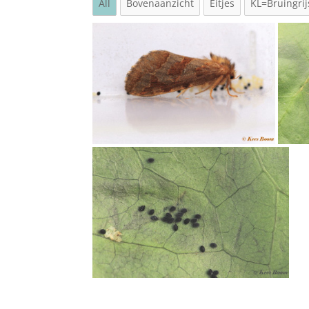
All
Bovenaanzicht
Eitjes
KL=Bruingrij