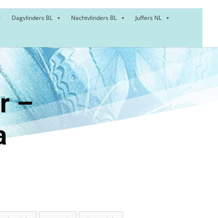
Dagvlinders BL
Nachtvlinders BL
Juffers NL
:
rder –
a