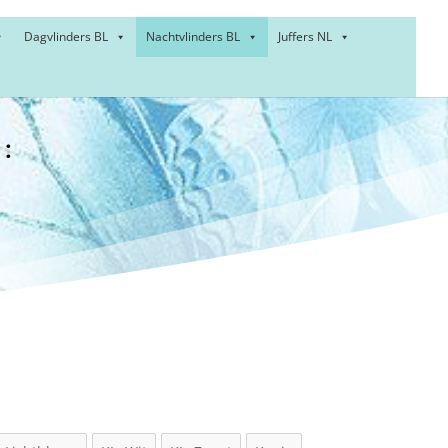
Dagvlinders BL
Nachtvlinders BL
Juffers NL
:
der –