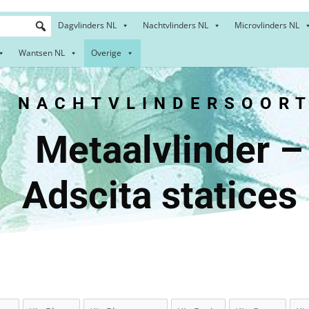
Dagvlinders NL
Nachtvlinders NL
Microvlinders NL
Wantsen NL
Overige
NACHTVLINDERSOORT
alvlin
Adscita statices