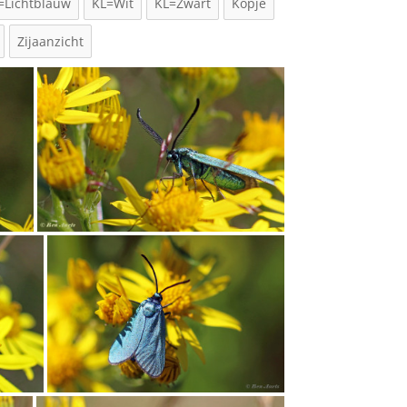
=Lichtblauw
KL=Wit
KL=Zwart
Kopje
Zijaanzicht