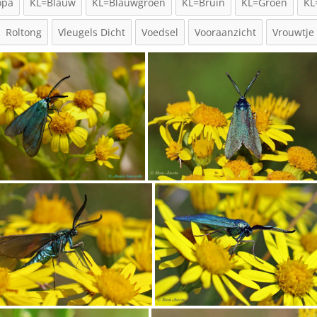
opa
KL=Blauw
KL=Blauwgroen
KL=Bruin
KL=Groen
KL
Roltong
Vleugels Dicht
Voedsel
Vooraanzicht
Vrouwtje