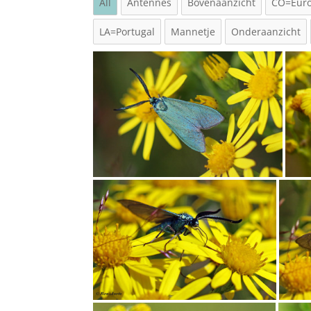
All
Antennes
Bovenaanzicht
CO=Eur
LA=Portugal
Mannetje
Onderaanzicht