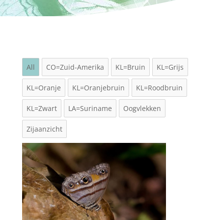
All
CO=Zuid-Amerika
KL=Bruin
KL=Grijs
KL=Oranje
KL=Oranjebruin
KL=Roodbruin
KL=Zwart
LA=Suriname
Oogvlekken
Zijaanzicht