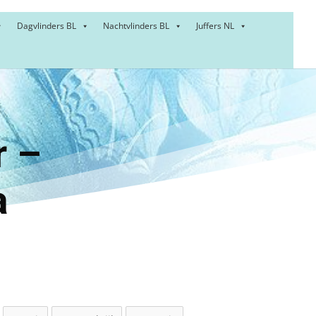
Dagvlinders BL
Nachtvlinders BL
Juffers NL
:
nner –
a