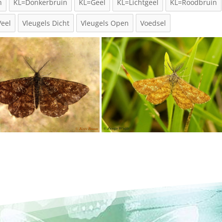
n
KL=Donkerbruin
KL=Geel
KL=Lichtgeel
KL=Roodbruin
Veel
Vleugels Dicht
Vleugels Open
Voedsel