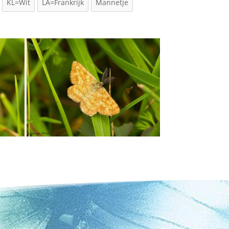
KL=Wit
LA=Frankrijk
Mannetje