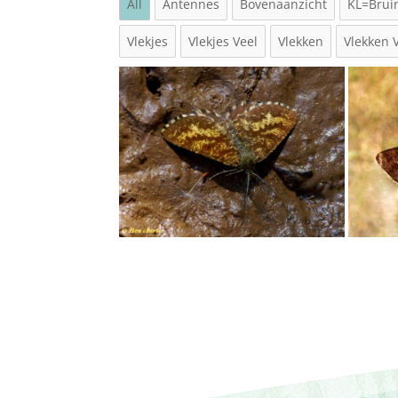
All
Antennes
Bovenaanzicht
KL=Brui
Vlekjes
Vlekjes Veel
Vlekken
Vlekken 