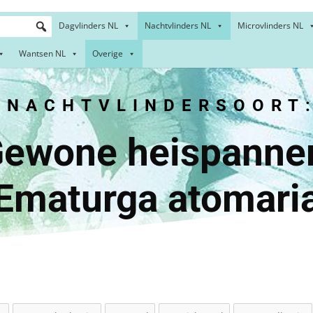
Dagvlinders NL
Nachtvlinders NL
Microvlinders NL
Wantsen NL
Overige
NACHTVLINDERSOORT
e heispa
Ematurga atomari