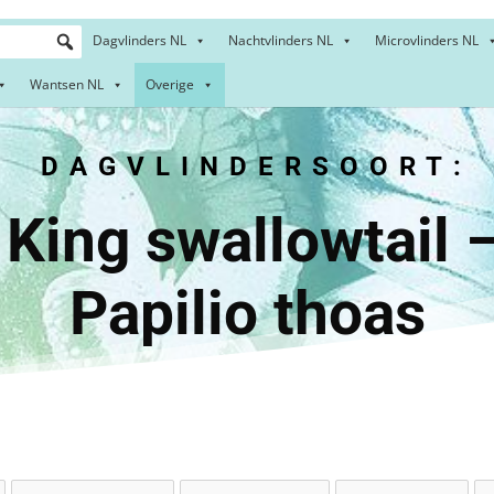
Dagvlinders NL
Nachtvlinders NL
Microvlinders NL
Wantsen NL
Overige
DAGVLINDERSOORT:
swallow
Papilio thoas