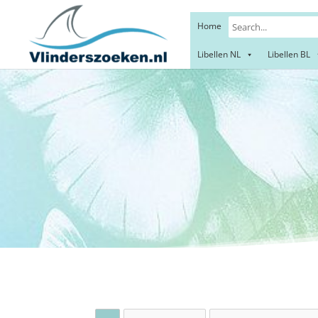
Home
Libellen NL
Libellen BL
King 