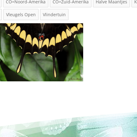
CO=Noord-Amerika
CO=Zuid-Amerika
Halve Maantjes
K
Vleugels Open
Vlindertuin