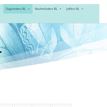
Dagvlinders BL
Nachtvlinders BL
Juffers NL
tail –