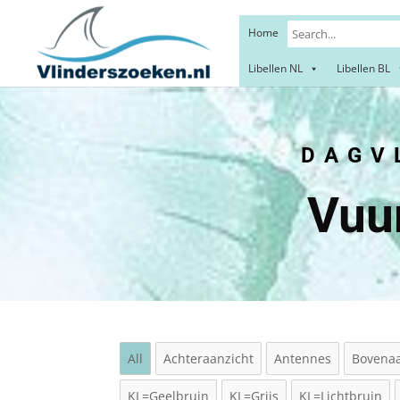
Home
Libellen NL
Libellen BL
DAGVL
Vuu
All
Achteraanzicht
Antennes
Bovenaa
KL=Geelbruin
KL=Grijs
KL=Lichtbruin