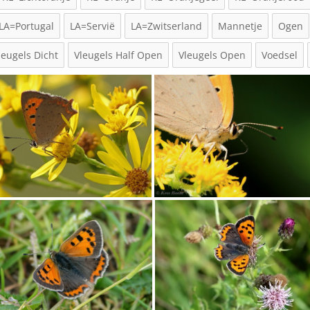
LA=Portugal
LA=Servië
LA=Zwitserland
Mannetje
Ogen
leugels Dicht
Vleugels Half Open
Vleugels Open
Voedsel