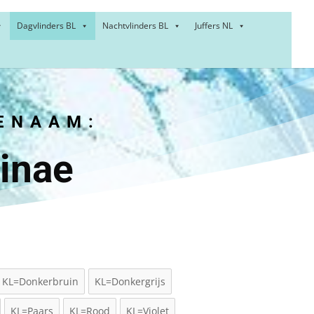
Dagvlinders BL
Nachtvlinders BL
Juffers NL
ENAAM:
inae
KL=Donkerbruin
KL=Donkergrijs
KL=Paars
KL=Rood
KL=Violet