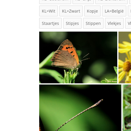
KL=Wit
KL=Zwart
Kopje
LA=België
Staartjes
Stipjes
Stippen
Vlekjes
V