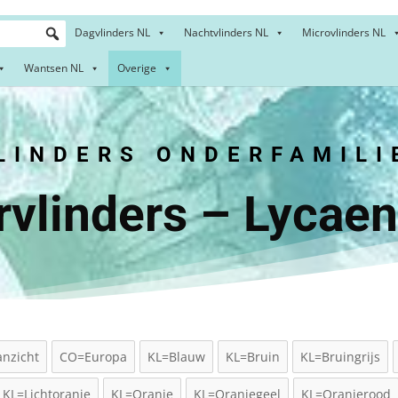
Dagvlinders NL
Nachtvlinders NL
Microvlinders NL
Wantsen NL
Overige
INDERS ONDERFAMILI
rvlinders – Lycaen
nzicht
CO=Europa
KL=Blauw
KL=Bruin
KL=Bruingrijs
KL=Lichtoranje
KL=Oranje
KL=Oranjegeel
KL=Oranjerood