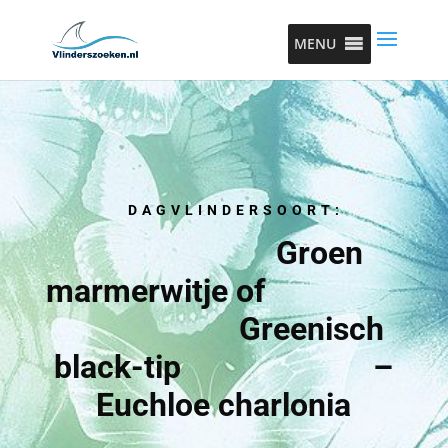
MENU
DAGVLINDERSOORT:
Groen
marmerwitje of
Greenisch
black-tip –
Euchloe charlonia