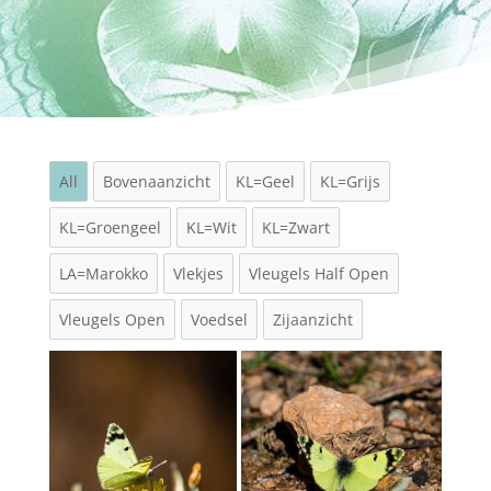
All
Bovenaanzicht
KL=Geel
KL=Grijs
KL=Groengeel
KL=Wit
KL=Zwart
LA=Marokko
Vlekjes
Vleugels Half Open
Vleugels Open
Voedsel
Zijaanzicht