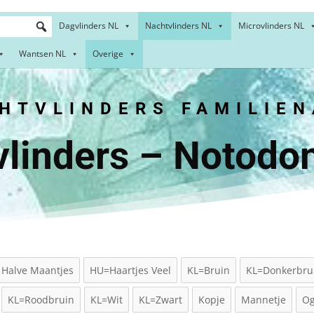
Dagvlinders NL
Nachtvlinders NL
Microvlinders NL
Wantsen NL
Overige
HTVLINDERS FAMILIEN
linders – Notodo
Halve Maantjes
HU=Haartjes Veel
KL=Bruin
KL=Donkerbru
KL=Roodbruin
KL=Wit
KL=Zwart
Kopje
Mannetje
O