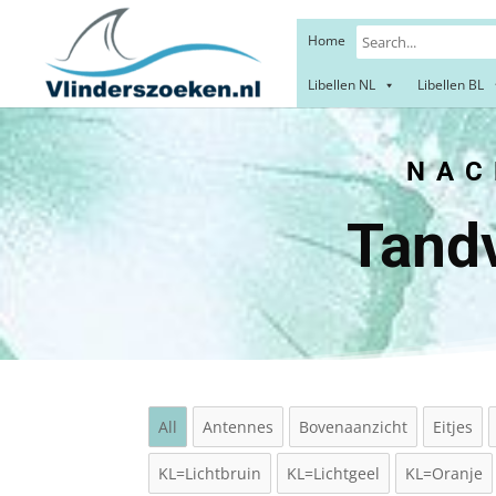
Home
Libellen NL
Libellen BL
NAC
Tandv
All
Antennes
Bovenaanzicht
Eitjes
KL=Lichtbruin
KL=Lichtgeel
KL=Oranje