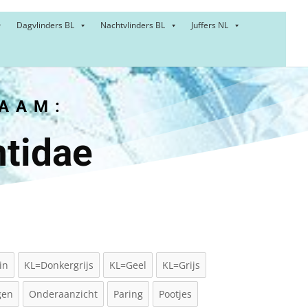
Dagvlinders BL
Nachtvlinders BL
Juffers NL
AAM:
ntidae
in
KL=Donkergrijs
KL=Geel
KL=Grijs
gen
Onderaanzicht
Paring
Pootjes