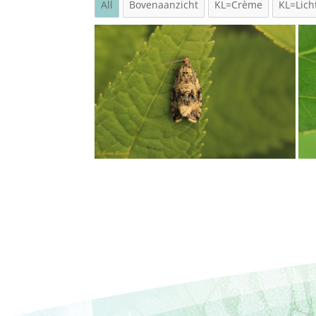
All
Bovenaanzicht
KL=Crème
KL=Lich