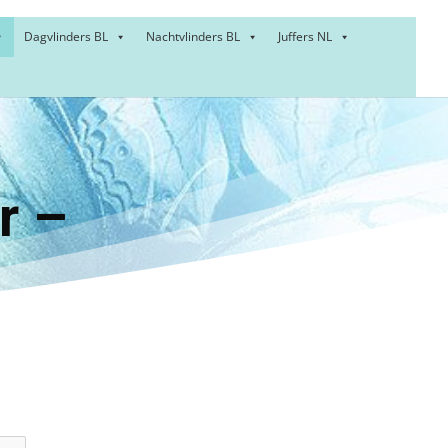
Dagvlinders BL
Nachtvlinders BL
Juffers NL
:
oller –