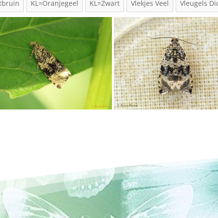
tbruin
KL=Oranjegeel
KL=Zwart
Vlekjes Veel
Vleugels Di