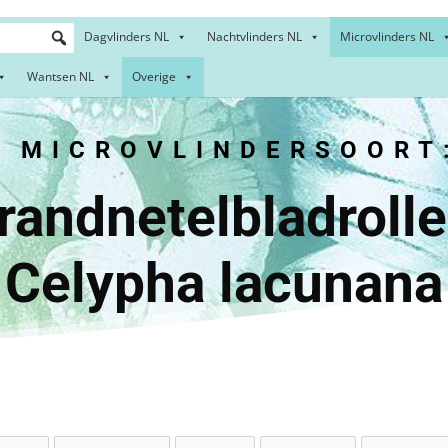
Dagvlinders NL
Nachtvlinders NL
Microvlinders NL
Wantsen NL
Overige
MICROVLINDERSOORT
etelbladr
Celypha lacunana