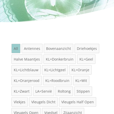
All
Antennes
Bovenaanzicht
Driehoekjes
Halve Maantjes
KL=Donkerbruin
KL=Geel
KL=Lichtblauw
KL=Lichtgeel
KL=Oranje
KL=Oranjerood
KL=Roodbruin
KL=Wit
KL=Zwart
LA=Servië
Roltong
Stippen
Vlekjes
Vleugels Dicht
Vleugels Half Open
Vleugels Open
Voedsel
Zijaanzicht