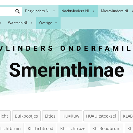
Dagvlinders NL
Nachtvlinders NL
Microvlinders NL
Wantsen NL
Overige
LINDERS ONDERFAMIL
Smerinthinae
icht
Buikpootjes
Eitjes
HU=Ruw
HU=Uitsteeksel
KL=B
Lichtbruin
KL=Lichtrood
KL=Lichtroze
KL=Roodbruin
KL