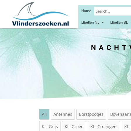
Home
Libellen NL
Libellen BL
NACHTV
All
Antennes
Borstpootjes
Bovenaanz
KL=Grijs
KL=Groen
KL=Groengeel
KL=