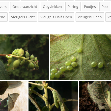
vers
Onderaanzicht
Oogvlekken
Paring
Pootjes
Pop
vend
Vleugels Dicht
Vleugels Half Open
Vleugels Open
V