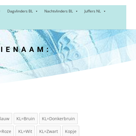
Dagvlinders BL
Nachtvlinders BL
Juffers NL
IENAAM:
lauw
KL=Bruin
KL=Donkerbruin
=Roze
KL=Wit
KL=Zwart
Kopje