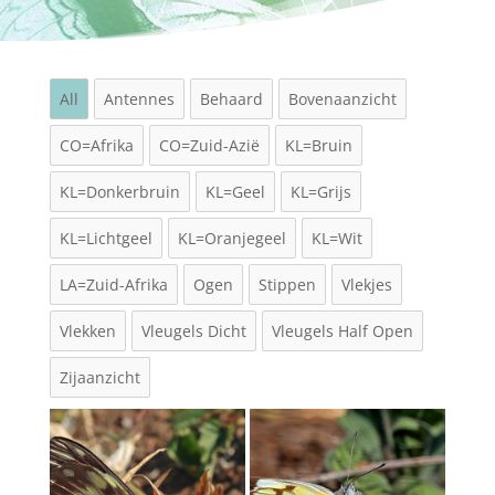
All
Antennes
Behaard
Bovenaanzicht
CO=Afrika
CO=Zuid-Azië
KL=Bruin
KL=Donkerbruin
KL=Geel
KL=Grijs
KL=Lichtgeel
KL=Oranjegeel
KL=Wit
LA=Zuid-Afrika
Ogen
Stippen
Vlekjes
Vlekken
Vleugels Dicht
Vleugels Half Open
Zijaanzicht