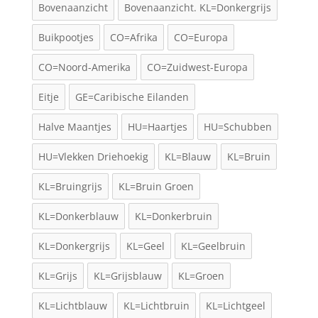
Bovenaanzicht
Bovenaanzicht. KL=Donkergrijs
Buikpootjes
CO=Afrika
CO=Europa
CO=Noord-Amerika
CO=Zuidwest-Europa
Eitje
GE=Caribische Eilanden
Halve Maantjes
HU=Haartjes
HU=Schubben
HU=Vlekken Driehoekig
KL=Blauw
KL=Bruin
KL=Bruingrijs
KL=Bruin Groen
KL=Donkerblauw
KL=Donkerbruin
KL=Donkergrijs
KL=Geel
KL=Geelbruin
KL=Grijs
KL=Grijsblauw
KL=Groen
KL=Lichtblauw
KL=Lichtbruin
KL=Lichtgeel