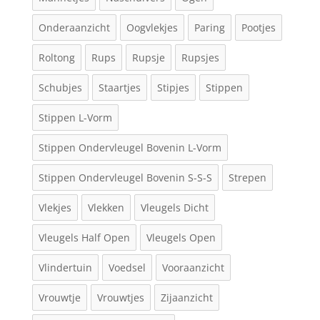
Onderaanzicht
Oogvlekjes
Paring
Pootjes
Roltong
Rups
Rupsje
Rupsjes
Schubjes
Staartjes
Stipjes
Stippen
Stippen L-Vorm
Stippen Ondervleugel Bovenin L-Vorm
Stippen Ondervleugel Bovenin S-S-S
Strepen
Vlekjes
Vlekken
Vleugels Dicht
Vleugels Half Open
Vleugels Open
Vlindertuin
Voedsel
Vooraanzicht
Vrouwtje
Vrouwtjes
Zijaanzicht