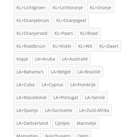
KL=Lichtgroen
KL=Lichtoranje
KL=Oranje
KL=Oranjebruin
KL=Oranjegeel
KL=Oranjerood
KL=Paars
KL=Rood
KL=Roodbruin
KL=Violet
KL=Wit
KL=Zwart
Kopje
LA=Aruba
LA=Australië
LA=Bahama's
LA=België
LA=Brazilië
LA=Cuba
LA=Cyprus
LA=Frankrijk
LA=Macedonië
LA=Portugal
LA=Servië
LA=Spanje
LA=Suriname
LA=Zuid-Afrika
LA=Zwitserland
Lijntjes
Mannetje
Mannetjes
Naschuivers
Ogen