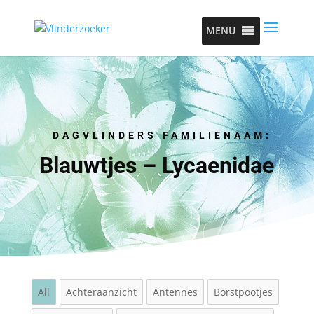
MENU
DAGVLINDERS FAMILIENAAM:
Blauwtjes – Lycaenidae
All
Achteraanzicht
Antennes
Borstpootjes