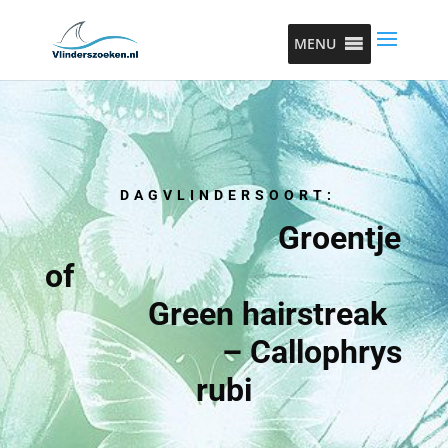
MENU
DAGVLINDERSOORT:
Groentje
of
Green hairstreak
– Callophrys
rubi