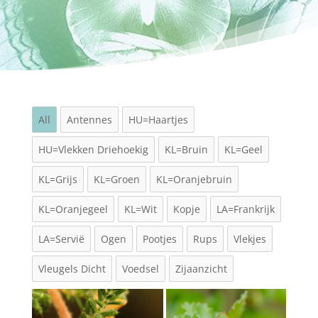
All
Antennes
HU=Haartjes
HU=Vlekken Driehoekig
KL=Bruin
KL=Geel
KL=Grijs
KL=Groen
KL=Oranjebruin
KL=Oranjegeel
KL=Wit
Kopje
LA=Frankrijk
LA=Servië
Ogen
Pootjes
Rups
Vlekjes
Vleugels Dicht
Voedsel
Zijaanzicht