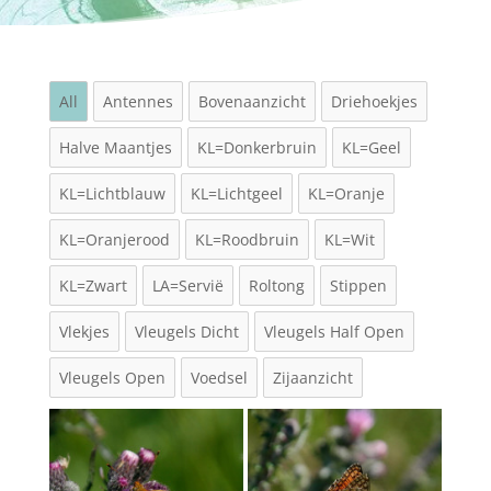
All
Antennes
Bovenaanzicht
Driehoekjes
Halve Maantjes
KL=Donkerbruin
KL=Geel
KL=Lichtblauw
KL=Lichtgeel
KL=Oranje
KL=Oranjerood
KL=Roodbruin
KL=Wit
KL=Zwart
LA=Servië
Roltong
Stippen
Vlekjes
Vleugels Dicht
Vleugels Half Open
Vleugels Open
Voedsel
Zijaanzicht