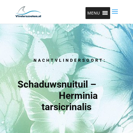
MENU
NACHTVLINDERSOORT:
Schaduwsnuituil –
Herminia
tarsicrinalis