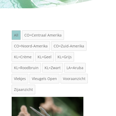
All
CO=Centraal Amerika
CO=Noord-Amerika
CO=Zuid-Amerika
KL=Crème
KL=Geel
KL=Grijs
KL=Roodbruin
KL=Zwart
LA=Aruba
Vlekjes
Vleugels Open
Vooraanzicht
Zijaanzicht