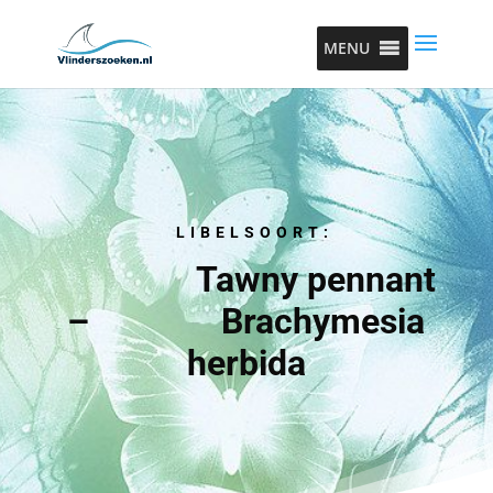
MENU
LIBELSOORT:
Tawny pennant
– Brachymesia
herbida