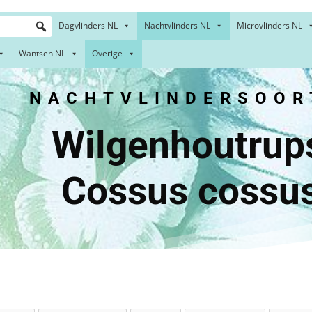
Dagvlinders NL
Nachtvlinders NL
Microvlinders NL
Wantsen NL
Overige
ACHTVLINDERSOOR
enhoutr
Cossus cossu