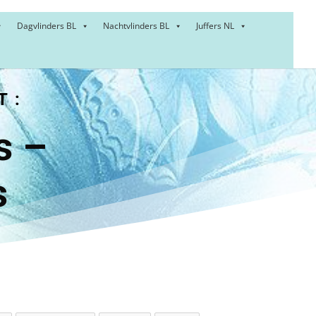
Dagvlinders BL
Nachtvlinders BL
Juffers NL
T:
ups –
s