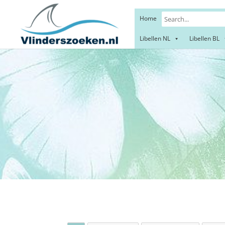
Home
Libellen NL
Libellen BL
N
Wilg