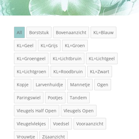
All
Borststuk
Bovenaanzicht
KL=Blauw
KL=Geel
KL=Grijs
KL=Groen
KL=Groengeel
KL=Lichtbruin
KL=Lichtgeel
KL=Lichtgroen
KL=Roodbruin
KL=Zwart
Kopje
Larvenhuidje
Mannetje
Ogen
Paringswiel
Pootjes
Tandem
Vleugels Half Open
Vleugels Open
Vleugelvlekjes
Voedsel
Vooraanzicht
Vrouwtje
Zijaanzicht