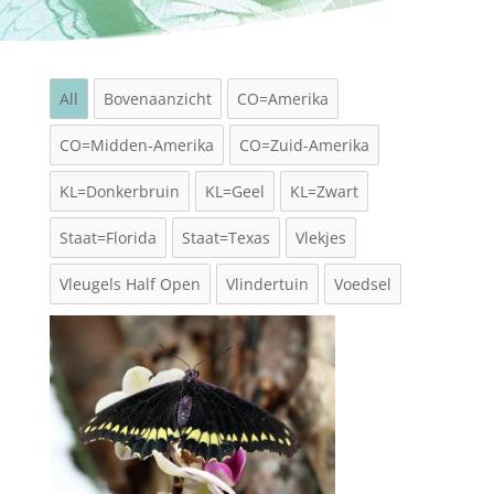
All
Bovenaanzicht
CO=Amerika
CO=Midden-Amerika
CO=Zuid-Amerika
KL=Donkerbruin
KL=Geel
KL=Zwart
Staat=Florida
Staat=Texas
Vlekjes
Vleugels Half Open
Vlindertuin
Voedsel