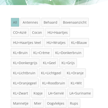
All
Antennes
Behaard
Bovenaanzicht
CO=Azië
Cocon
HU=Haartjes
HU=Haartjes Veel
HU=Wratjes
KL=Blauw
KL=Bruin
KL=Crème
KL=Donkerbruin
KL=Donkergrijs
KL=Geel
KL=Grijs
KL=Lichtbruin
KL=Lichtgeel
KL=Oranje
KL=Oranjegeel
KL=Roodbruin
KL=Wit
KL=Zwart
Kopje
LA=Servië
LA=Suriname
Mannetje
Mier
Oogvlekjes
Rups