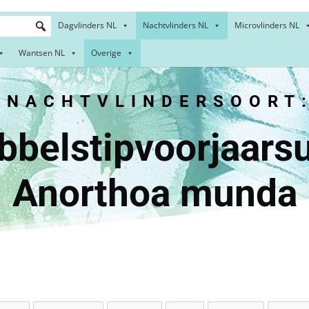
Dagvlinders NL
Nachtvlinders NL
Microvlinders NL
Wantsen NL
Overige
NACHTVLINDERSOORT
stipvoorjaa
Anorthoa munda