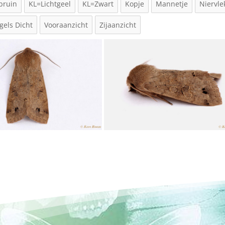
bruin
KL=Lichtgeel
KL=Zwart
Kopje
Mannetje
Niervle
gels Dicht
Vooraanzicht
Zijaanzicht