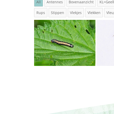
All
Antennes
Bovenaanzicht
KL=Geel
Rups
Stippen
Vlekjes
Vlekken
Vleu