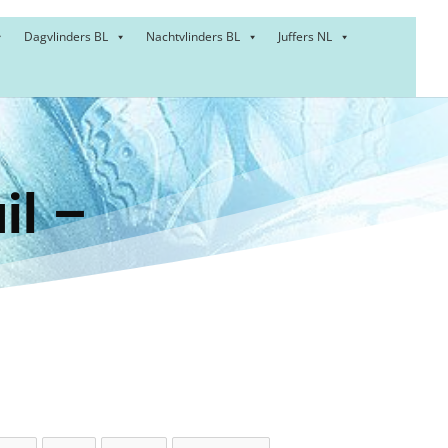
Dagvlinders BL
Nachtvlinders BL
Juffers NL
:
rsuil –