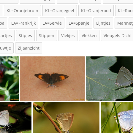
KL=Oranjebruin
KL=Oranjegeel
KL=Oranjerood
KL=Roo
ba
LA=Frankrijk
LA=Servië
LA=Spanje
Lijntjes
Mannet
aartjes
Stipjes
Stippen
Vlekjes
Vlekken
Vleugels Dicht
ouwtje
Zijaanzicht