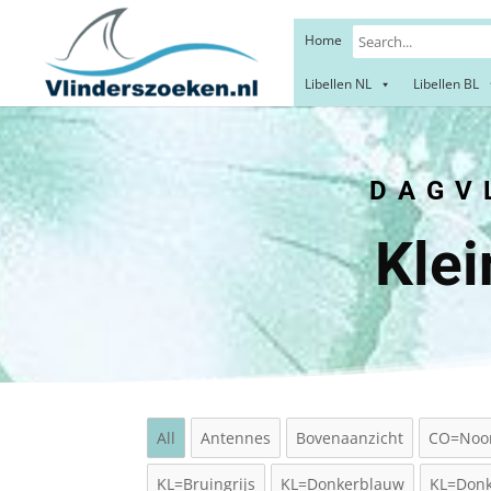
Home
Libellen NL
Libellen BL
DAGVL
Klei
All
Antennes
Bovenaanzicht
CO=Noo
KL=Bruingrijs
KL=Donkerblauw
KL=Donk