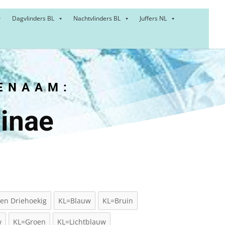
Dagvlinders BL
Nachtvlinders BL
Juffers NL
ENAAM:
ninae
en Driehoekig
KL=Blauw
KL=Bruin
w
KL=Groen
KL=Lichtblauw