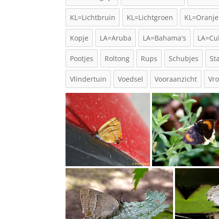
KL=Lichtbruin
KL=Lichtgroen
KL=Oranje
Kopje
LA=Aruba
LA=Bahama's
LA=Cu
Pootjes
Roltong
Rups
Schubjes
St
Vlindertuin
Voedsel
Vooraanzicht
Vr