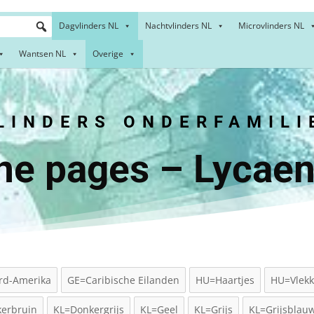
Dagvlinders NL
Nachtvlinders NL
Microvlinders NL
Wantsen NL
Overige
INDERS ONDERFAMILI
ne pages – Lycae
rd-Amerika
GE=Caribische Eilanden
HU=Haartjes
HU=Vlekk
erbruin
KL=Donkergrijs
KL=Geel
KL=Grijs
KL=Grijsblau