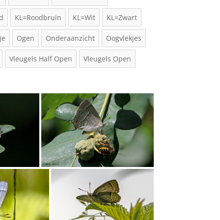
d
KL=Roodbruin
KL=Wit
KL=Zwart
je
Ogen
Onderaanzicht
Oogvlekjes
Vleugels Half Open
Vleugels Open