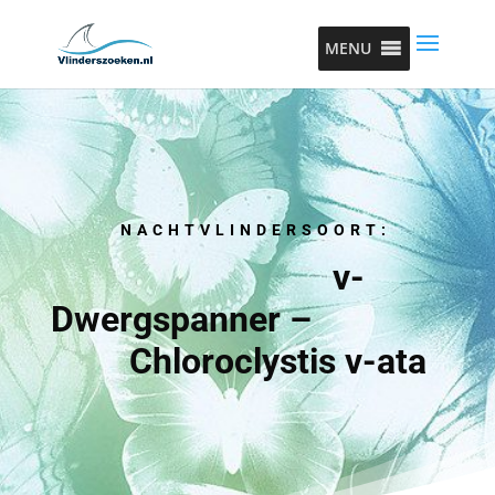
MENU
NACHTVLINDERSOORT:
v-
Dwergspanner –
Chloroclystis v-ata