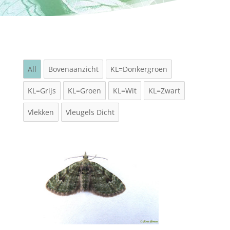
All
Bovenaanzicht
KL=Donkergroen
KL=Grijs
KL=Groen
KL=Wit
KL=Zwart
Vlekken
Vleugels Dicht