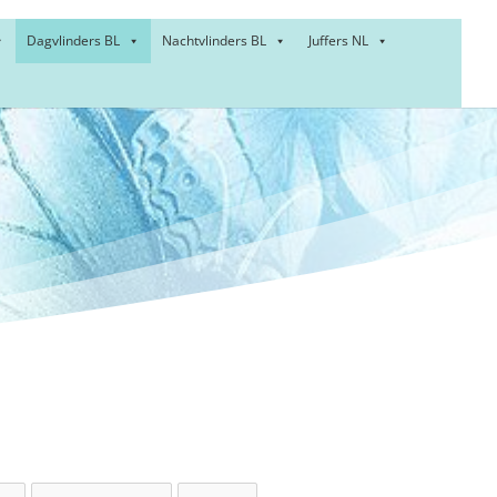
Dagvlinders BL
Nachtvlinders BL
Juffers NL
ty –