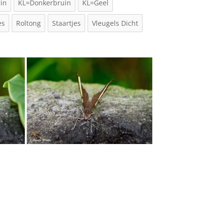
in
KL=Donkerbruin
KL=Geel
es
Roltong
Staartjes
Vleugels Dicht