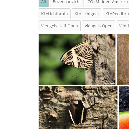
All
Bovenaanzicht
CO=Midden-Amerika
KL=Lichtbruin
KL=Lichtgeel
KL=Roodbru
Vleugels Half Open
Vleugels Open
Vlin