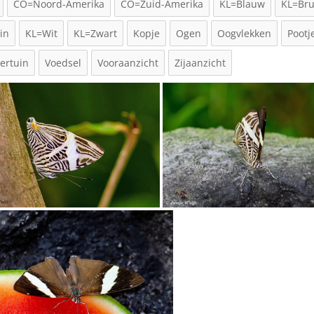
CO=Noord-Amerika
CO=Zuid-Amerika
KL=Blauw
KL=Bru
in
KL=Wit
KL=Zwart
Kopje
Ogen
Oogvlekken
Pootj
dertuin
Voedsel
Vooraanzicht
Zijaanzicht