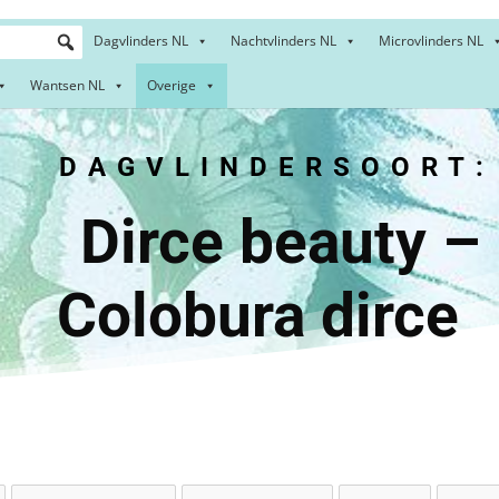
Dagvlinders NL
Nachtvlinders NL
Microvlinders NL
Wantsen NL
Overige
DAGVLINDERSOORT:
ce beau
Colobura dirce