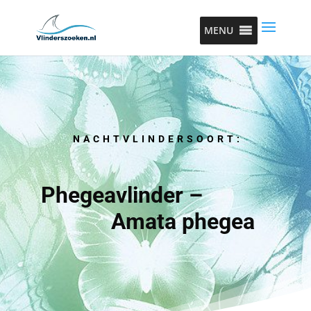
MENU
NACHTVLINDERSOORT:
Phegeavlinder –
Amata phegea