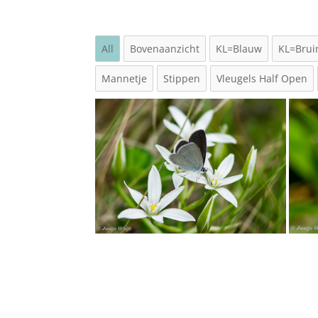
All
Bovenaanzicht
KL=Blauw
KL=Brui
Mannetje
Stippen
Vleugels Half Open