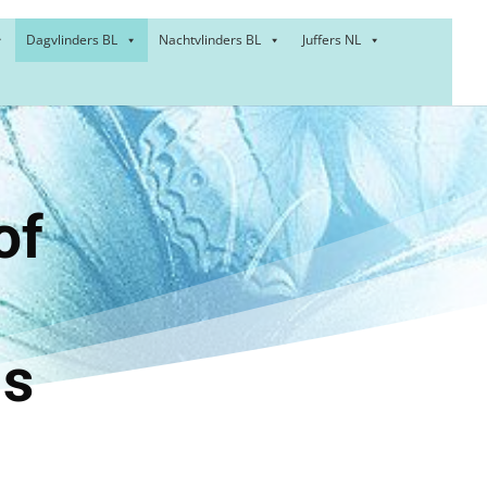
Dagvlinders BL
Nachtvlinders BL
Juffers NL
je of
lue
s