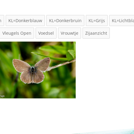
n
KL=Donkerblauw
KL=Donkerbruin
KL=Grijs
KL=Lichtb
Vleugels Open
Voedsel
Vrouwtje
Zijaanzicht