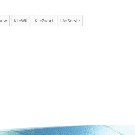
lauw
KL=Wit
KL=Zwart
LA=Servië