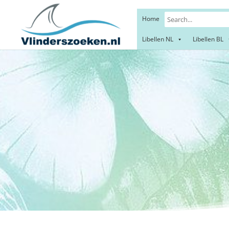
Home
Libellen NL
Libellen BL
Dwer
Sm