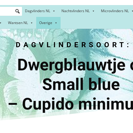
Dagvlinders NL
Nachtvlinders NL
Microvlinders NL
Wantsen NL
Overige
DAGVLINDERSOORT:
gblauwt
all b
– Cupido minimu