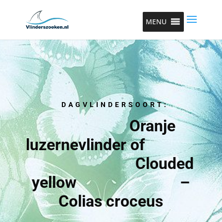
MENU
DAGVLINDERSOORT:
Oranje
luzernevlinder of
Clouded
yellow –
Colias croceus