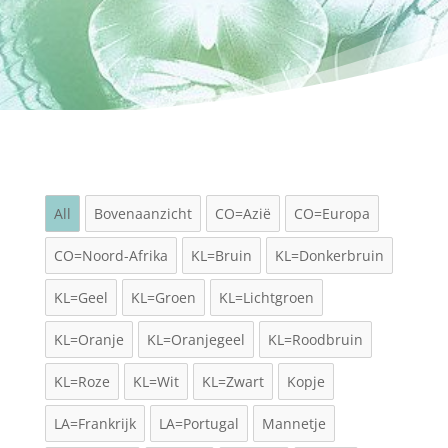
All
Bovenaanzicht
CO=Azië
CO=Europa
CO=Noord-Afrika
KL=Bruin
KL=Donkerbruin
KL=Geel
KL=Groen
KL=Lichtgroen
KL=Oranje
KL=Oranjegeel
KL=Roodbruin
KL=Roze
KL=Wit
KL=Zwart
Kopje
LA=Frankrijk
LA=Portugal
Mannetje