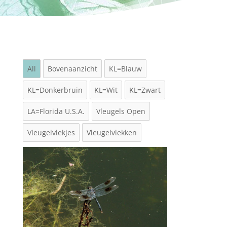
All
Bovenaanzicht
KL=Blauw
KL=Donkerbruin
KL=Wit
KL=Zwart
LA=Florida U.S.A.
Vleugels Open
Vleugelvlekjes
Vleugelvlekken