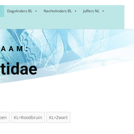
Dagvlinders BL
Nachtvlinders BL
Juffers NL
NAAM:
tidae
roen
KL=Roodbruin
KL=Zwart