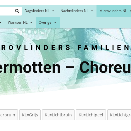
Dagvlinders NL
Nachtvlinders NL
Microvlinders NL
Wantsen NL
Overige
OVLINDERS FAMILIE
termotten – Choreu
erbruin
KL=Grijs
KL=Lichtbruin
KL=Lichtgeel
KL=Lichtg