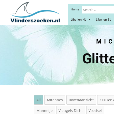
Home
Libellen NL
Libellen BL
MICR
Glit
All
Antennes
Bovenaanzicht
KL=Donk
Mannetje
Vleugels Dicht
Voedsel