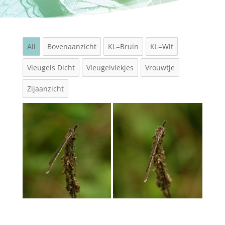
All
Bovenaanzicht
KL=Bruin
KL=Wit
Vleugels Dicht
Vleugelvlekjes
Vrouwtje
Zijaanzicht