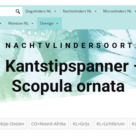
Dagvlinders NL
Nachtvlinders NL
Microvlinders NL
Wantsen NL
Overige
NACHTVLINDERSOORT
stipspan
Scopula ornata
bije-Oosten
CO=Noord-Afrika
KL=Grijs
KL=Lichtbruin
K