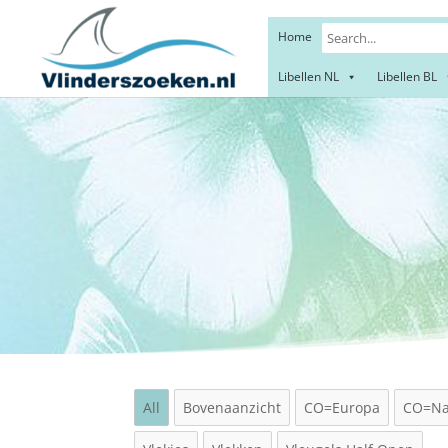
Home
Libellen NL
Libellen BL
Kant
All
Bovenaanzicht
CO=Europa
CO=Na