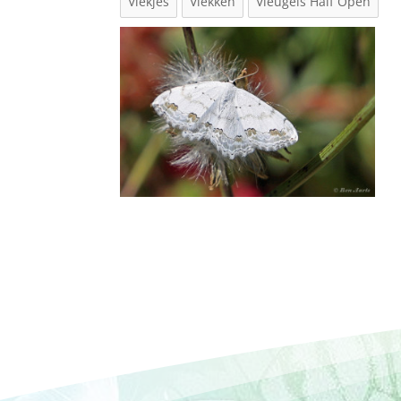
Vlekjes
Vlekken
Vleugels Half Open