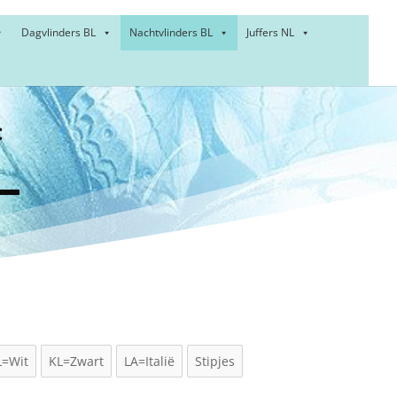
Dagvlinders BL
Nachtvlinders BL
Juffers NL
:
ner –
L=Wit
KL=Zwart
LA=Italië
Stipjes