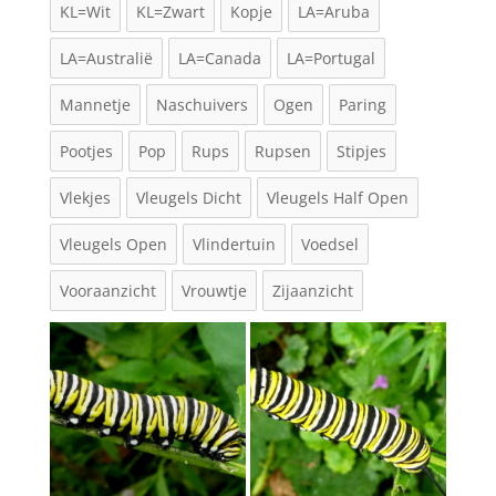
KL=Wit
KL=Zwart
Kopje
LA=Aruba
LA=Australië
LA=Canada
LA=Portugal
Mannetje
Naschuivers
Ogen
Paring
Pootjes
Pop
Rups
Rupsen
Stipjes
Vlekjes
Vleugels Dicht
Vleugels Half Open
Vleugels Open
Vlindertuin
Voedsel
Vooraanzicht
Vrouwtje
Zijaanzicht