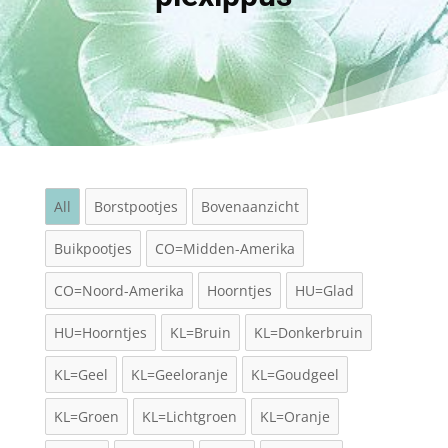
All
Borstpootjes
Bovenaanzicht
Buikpootjes
CO=Midden-Amerika
CO=Noord-Amerika
Hoorntjes
HU=Glad
HU=Hoorntjes
KL=Bruin
KL=Donkerbruin
KL=Geel
KL=Geeloranje
KL=Goudgeel
KL=Groen
KL=Lichtgroen
KL=Oranje