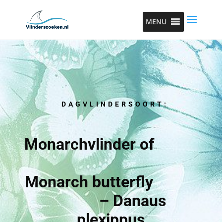
MENU
DAGVLINDERSOORT:
Monarchvlinder of
Monarch butterfly
– Danaus
plexippus