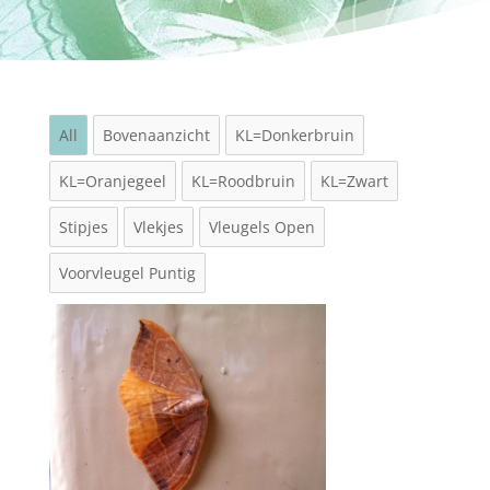
All
Bovenaanzicht
KL=Donkerbruin
KL=Oranjegeel
KL=Roodbruin
KL=Zwart
Stipjes
Vlekjes
Vleugels Open
Voorvleugel Puntig